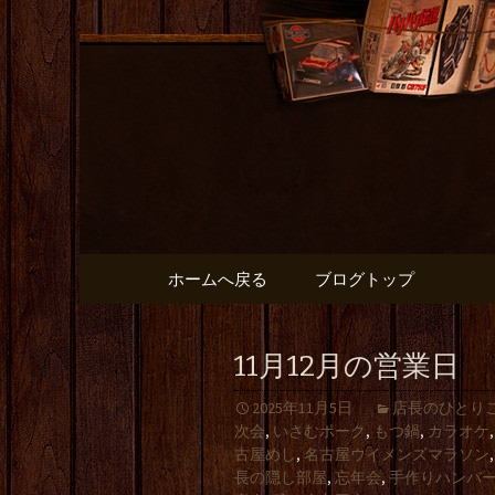
出張や観光に名古屋めしが
名古屋市
と】のブ
コンテンツへ移動
ホームへ戻る
ブログトップ
11月12月の営業日
2025年11月5日
店長のひとり
次会
,
いさむポーク
,
もつ鍋
,
カラオケ
古屋めし
,
名古屋ウイメンズマラソン
長の隠し部屋
,
忘年会
,
手作りハンバ