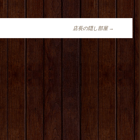
店長の隠し部屋
→
ョン