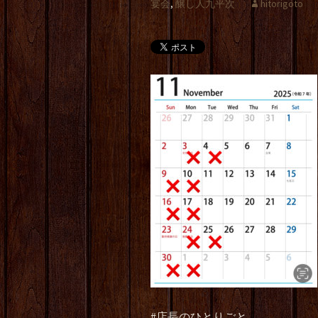
宴会
,
醸し人九平次
hitorigoto
#店長のひとりごと