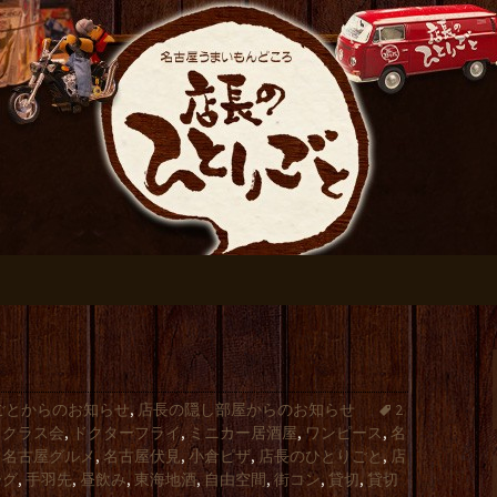
おすすめです
伏見の居酒屋【店
ログ
ごとからのお知らせ
,
店長の隠し部屋からのお知らせ
2
,
クラス会
,
ドクターフライ
,
ミニカー居酒屋
,
ワンピース
,
名
,
名古屋グルメ
,
名古屋伏見
,
小倉ピザ
,
店長のひとりごと
,
店
ーグ
,
手羽先
,
昼飲み
,
東海地酒
,
自由空間
,
街コン
,
貸切
,
貸切