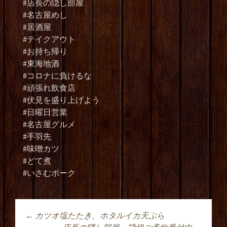
#店長の隠し部屋
#名古屋めし
#居酒屋
#テイクアウト
#お持ち帰り
#東海地酒
#コロナに負けるな
#頑張れ飲食店
#伏見を盛り上げよう
#日曜日営業
#名古屋グルメ
#手羽先
#味噌カツ
#どて煮
#いさむポーク
←
カツオ塩たたき、ホタルイカ天ぷら