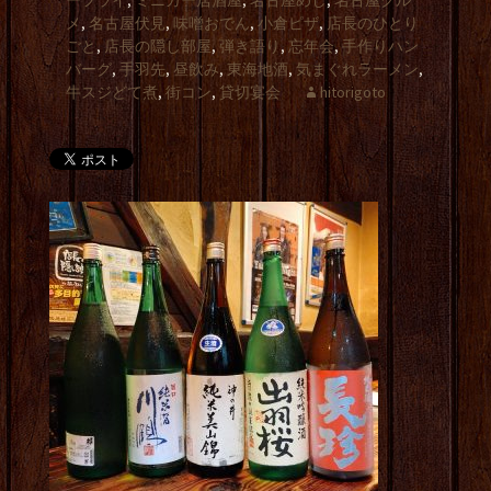
ーフライ
,
ミニカー居酒屋
,
名古屋めし
,
名古屋グル
メ
,
名古屋伏見
,
味噌おでん
,
小倉ピザ
,
店長のひとり
ごと
,
店長の隠し部屋
,
弾き語り
,
忘年会
,
手作りハン
バーグ
,
手羽先
,
昼飲み
,
東海地酒
,
気まぐれラーメン
,
牛スジどて煮
,
街コン
,
貸切宴会
hitorigoto