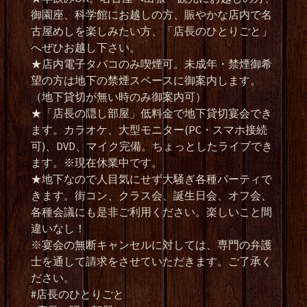
御園座、科学館にお越しの方、賑やかな店内で名
古屋めしを楽しみたい方、「店長のひとりごと」
へぜひお越し下さい。
★店内電子タバコのみ喫煙可。未成年・禁煙御希
望の方は地下の禁煙スペースに御案内します。
（地下貸切が無い時のみ御案内可）
★「店長の隠し部屋」低料金で地下貸切宴会でき
ます。カラオケ、大型モニター(PC・スマホ接続
可)、DVD、マイク完備。ちょっとしたライブでき
ます。※現在休業中です。
★地下なので人目気にせず大騒ぎ各種パーティで
きます。街コン、クラス会、誕生日会、オフ会、
各種会議にも是非ご利用ください。楽しいこと間
違いなし！
※宴会の無断キャンセルに対しては、専門の弁護
士を通して請求をさせていただきます。ご了承く
ださい。
#店長のひとりごと