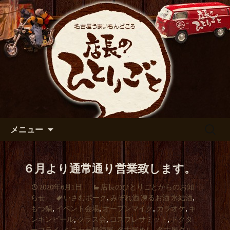
出張や観光に名古屋めしがおすすめで
す
名古屋市伏見の居酒屋【店長の
ひとりごと】のブログ
コンテンツへ移動
検
メニュー
索:
６月より通常通り営業致します。
2020年6月1日
店長のひとりごとからのお知
らせ
いさむポーク
,
みぞれ酒 凍るお酒 氷結酒
,
もつ鍋
,
イベント会場
,
オープンマイク
,
カラオケ
,
キ
ンキンビール
,
クラス会
,
コスプレサミット
,
ドクタ