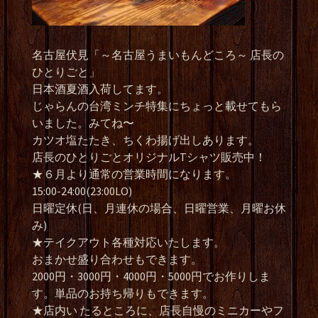
名古屋伏見「～名古屋うまいもんどころ～ 店長の
ひとりごと」
日本酒夏酒入荷してます。
じゃらんの台湾ミンチ特集にちょっと載せてもら
いました。みてね〜
カツオ塩たたき、ちくわ揚げ出しあります。
店長のひとりごとオリジナルTシャツ販売中！
★６月より通常の営業時間になります。
15:00-24:00(23:00LO)
日曜定休(日、月連休の場合、日曜営業、月曜お休
み)
★テイクアウト各種対応いたします。
おまかせ盛り合わせもできます。
2000円・3000円・4000円・5000円でお作りしま
す。単品のお持ち帰りもできます。
★店内い たるところに、店長自慢のミニカーやフ