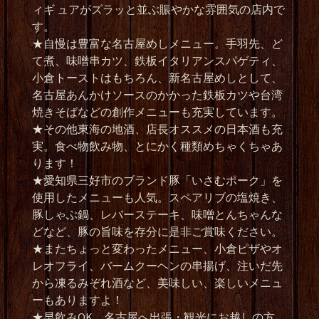
ィギ ュアがズラッと並ぶ賑やかな雰囲気の店内で
す。
★自慢は豊富な名古屋めしメニュー。手羽先、ど
て煮、味噌串カツ、鉄板イタリアンスパゲティ、
小倉トーストはもちろん、新名古屋めしとして、
名古屋あんかけソースのかかった鉄板カツや台湾
焼きそばなどの創作メニューも充実しています。
★その他東海の地酒、店長オススメの日本酒も充
実。食べ物飲み物、とにかく種類めちゃくちゃあ
ります！
★愛知県三好市のブランド豚「いさむポーク」を
使用したメニューも人気。スペアリブの塩焼き、
豚しゃぶ鍋、レバーステーキ、味噌とんちゃんな
どなど、豚の旨味を存分に是非ご賞味ください。
★またちょっと変わったメニュー、小倉ピザやオ
レオフライ、バームクーヘンの串揚げ、注いだ先
から凍るみぞれ酒など、美味しい、楽しいメニュ
ーもありますよ！
★早飲みOK。名古屋へ出張・観光にお越しの方、