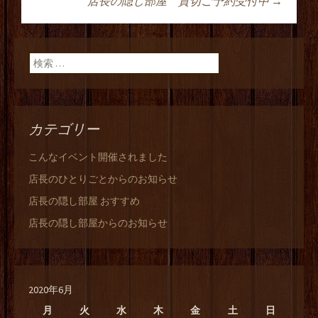
投稿ナビゲーショ
店長の隠し部屋 貸切ご予約受付中
→
ン
検索:
カテゴリー
こんなイベント開催されました
店長のひとりごとからのお知らせ
店長の隠し部屋 おすすめ
店長の隠し部屋からのお知らせ
2020年6月
月
火
水
木
金
土
日