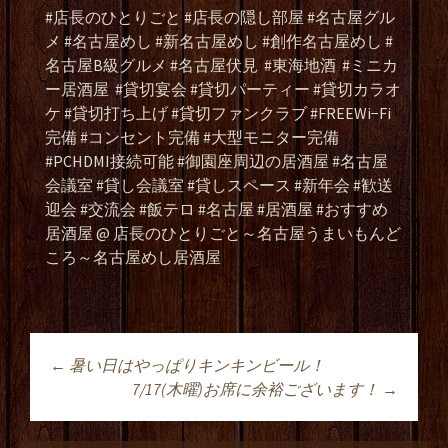
#店長のひとりごと #店長の隠し部屋 #名古屋グル
メ #名古屋めし #新名古屋めし #創作名古屋めし #
名古屋B級グルメ #名古屋伏見
#東海地酒
#ミニカ
ー居酒屋
#貸切宴会 #貸切パーティー #貸切カラオ
ケ #貸切打ち上げ #貸切ファンクラブ #FREEWi−Fi
完備 #コンセント完備 #大型モニター完備
#PCHDMI接続可能 #御園座周辺の居酒屋 #名古屋
会議室 #貸し会議室 #貸しスペース #新年会 #歓送
迎会 #交流会 #飯テロ #名古屋 #居酒屋 #おすすめ
居酒屋 @ 店長のひとりごと～名古屋うまいもんど
ころ～名古屋めし居酒屋
←
暑い日はやっぱりキンキンビール！
投稿ナビゲーショ
7/17(木曜)お席に余裕ございます！
→