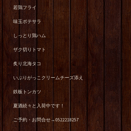
若鶏フライ
味玉ポテサラ
しっとり鶏ハム
ザク切りトマト
炙り北海タコ
いぶりがっこクリームチーズ添え
鉄板トンカツ
夏酒続々と入荷中です！
ご予約・お問合せ→0522218257