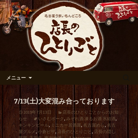
出張や観光に名古屋めしがおすすめで
す
名古屋市伏見の居酒屋【店長の
ひとりごと】のブログ
コンテンツへ移動
検
メニュー
索:
7/13(土)大変混み合っております
2019年7月13日
店長のひとりごとからのお知
らせ
いさむポーク
,
みぞれ酒 凍るお酒 氷結酒
,
キンキンビール
,
ミニカー居酒屋
,
名古屋めし
,
名古
屋グルメ
,
小倉ピザ
,
店長のひとりごと
,
店長の隠し