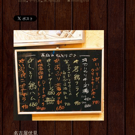
部屋
,
手羽先
,
東海地酒
hitorigoto
名古屋伏見