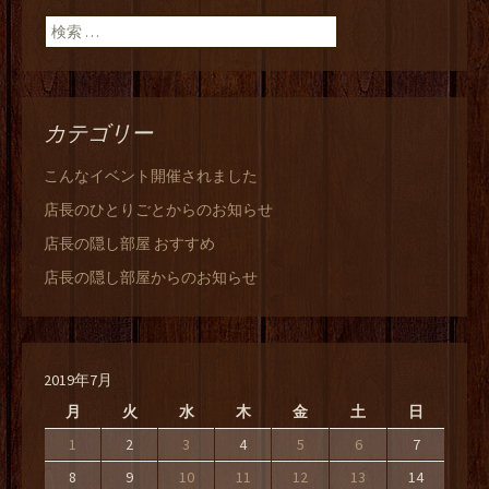
ン
検索:
カテゴリー
こんなイベント開催されました
店長のひとりごとからのお知らせ
店長の隠し部屋 おすすめ
店長の隠し部屋からのお知らせ
2019年7月
月
火
水
木
金
土
日
1
2
3
4
5
6
7
8
9
10
11
12
13
14