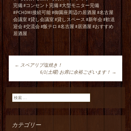
完備 #コンセント完備 #大型モニター完備
#PCHDMI接続可能 #御園座周辺の居酒屋 #名古屋
会議室 #貸し会議室 #貸しスペース #新年会 #歓送
迎会 #交流会 #飯テロ #名古屋 #居酒屋 #おすすめ
居酒屋
←
スペアリブ塩焼き！
投稿ナビゲーショ
6/1(土曜) お席に余裕ございます！
→
ン
検索:
カテゴリー