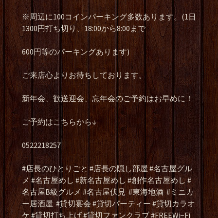
※周辺に100コインパーキング多数あります。(1日
1300円打ち切り、18:00から8:00まで
600円等のパーキングあります)
ご来店心よりお待ちしております。
新年会、歓送迎会、忘年会のご予約はお早めに！
ご予約はこちらから↓
0522218257
#店長のひとりごと #店長の隠し部屋 #名古屋グル
メ #名古屋めし #新名古屋めし #創作名古屋めし #
名古屋B級グルメ #名古屋伏見
#東海地酒
#ミニカ
ー居酒屋
#貸切宴会 #貸切パーティー #貸切カラオ
ケ #貸切打ち上げ #貸切ファンクラブ #FREEWi−Fi