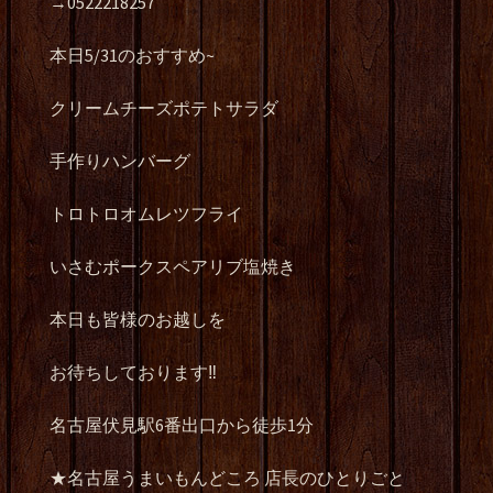
→0522218257
本日5/31のおすすめ~
クリームチーズポテトサラダ
手作りハンバーグ
トロトロオムレツフライ
いさむポークスペアリブ塩焼き
本日も皆様のお越しを
お待ちしております‼️
名古屋伏見駅6番出口から徒歩1分
★名古屋うまいもんどころ 店長のひとりごと