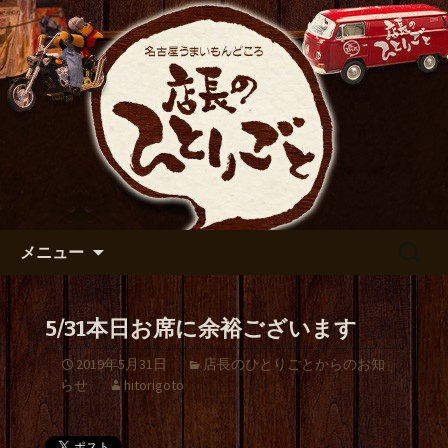
出張や観光に名古屋めしがおすすめで
す
名古屋市伏見の居酒屋【店長の
ひとりごと】のブログ
コンテンツへ移動
検
メニュー
索:
5/31本日お席に余裕ございます
2019年5月31日
店長のひとりごとからのお知
らせ
hitorigoto