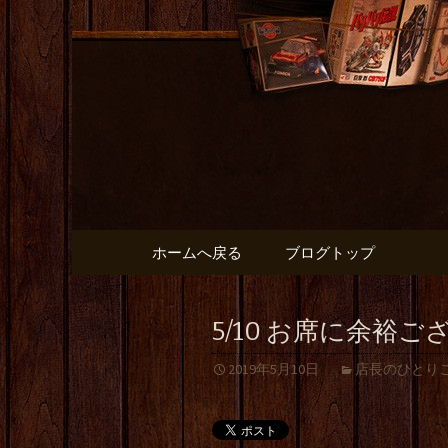
出張や観光に名古屋めしが
名古屋市
と】のブ
コンテンツへ移動
ホームへ戻る
ブログトップ
5/10 お席に余裕ご
2019年5月10日
店長のひとり