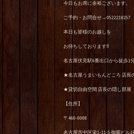
今日もお席に余裕ございます。
ご予約・お問合せ→0522218257
本日も皆様のお越しを
お待ちしております‼️
名古屋伏見駅6番出口から徒歩1
★名古屋うまいもんどころ 店長
★貸切自由空間 店長の隠し部屋
【住所】
〒460-0008
名古屋市中区栄1-11-5 御園ビル1