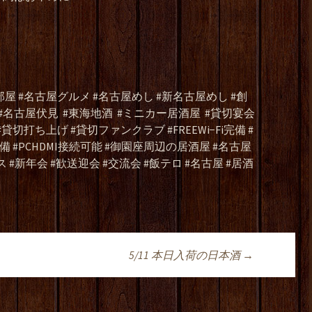
屋 #名古屋グルメ #名古屋めし #新名古屋めし #創
 #名古屋伏見
#東海地酒
#ミニカー居酒屋
#貸切宴会
切打ち上げ #貸切ファンクラブ #FREEWi−Fi完備 #
 #PCHDMI接続可能 #御園座周辺の居酒屋 #名古屋
 #新年会 #歓送迎会 #交流会 #飯テロ #名古屋 #居酒
5/11 本日入荷の日本酒
→
ョン