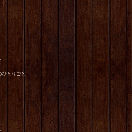
分
のひとりごと
F