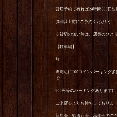
貸切予約で有れば24時間365日対
(3日以上前にご予約ください)
※貸切の無い時は、店長のひと
【駐車場】
無
※周辺に100コインパーキング多数あ
で
600円等のパーキングあります)
ご来店心よりお待ちしておりま
新年会、歓送迎会、忘年会のご