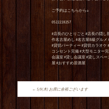
ご予約はこちらから↓
0522218257
#店長のひとりごと #店長の隠し部
作名古屋めし #名古屋B級グルメ
#貸切パーティー #貸切カラオケ #貸
コンセント完備 #大型モニター完備
会議室 #貸し会議室 #貸しスペース
屋 #おすすめ居酒屋
←
5/9(木) お席に余裕ございます
投稿ナビゲーシ