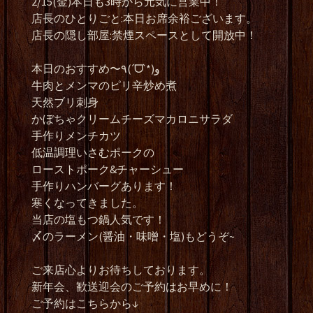
2/15(金)本日も3時から元気に営業中！
店長のひとりごと:本日お席余裕ございます。
店長の隠し部屋:禁煙スペースとして開放中！
本日のおすすめ〜٩(ˊᗜˋ*)و
牛肉とメンマのピリ辛炒め煮
天然ブリ刺身
かぼちゃクリームチーズマカロニサラダ
手作りメンチカツ
低温調理いさむポークの
ローストポーク&チャーシュー
手作りハンバーグあります！
寒くなってきました。
当店の塩もつ鍋人気です！
〆のラーメン(醤油・味噌・塩)もどうぞ~
ご来店心よりお待ちしております。
新年会、歓送迎会のご予約はお早めに！
ご予約はこちらから↓