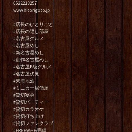
0522218257
www.hitorigoto.jp
#店長のひとりごと
#店長の隠し部屋
#名古屋グルメ
#名古屋めし
#新名古屋めし
#創作名古屋めし
#名古屋B級グルメ
#名古屋伏見
#東海地酒
#ミニカー居酒屋
#貸切宴会
#貸切パーティー
#貸切カラオケ
#貸切打ち上げ
#貸切ファンクラブ
#FREEWi−Fi完備