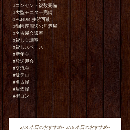
#コンセント複数完備
#大型モニター完備
#PCHDMI接続可能
#御園座周辺の居酒屋
#名古屋会議室
#貸し会議室
#貸しスペース
#新年会
#歓送迎会
#交流会
#飯テロ
#名古屋
#居酒屋
#街コン
←
2/14 本日のおすすめ~
2/19 本日のおすすめ~
→