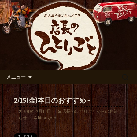
出張や観光に名古屋めしがおすすめで
す
名古屋市伏見の居酒屋【店長の
ひとりごと】のブログ
コンテンツへ移動
検
メニュー
索:
2/15(金)本日のおすすめ~
2019年2月15日
店長のひとりごとからのお知
らせ
hitorigoto