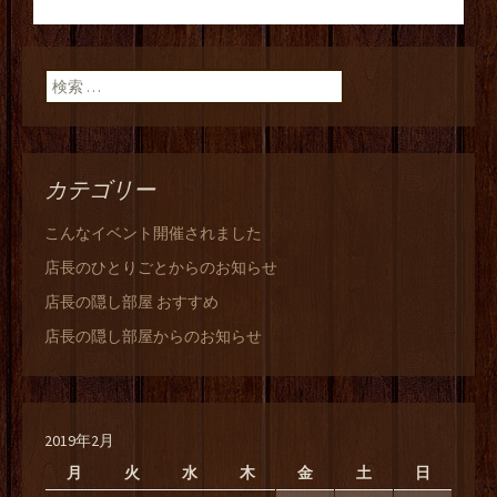
投稿ナビゲーショ
ン
検索:
カテゴリー
こんなイベント開催されました
店長のひとりごとからのお知らせ
店長の隠し部屋 おすすめ
店長の隠し部屋からのお知らせ
2019年2月
月
火
水
木
金
土
日