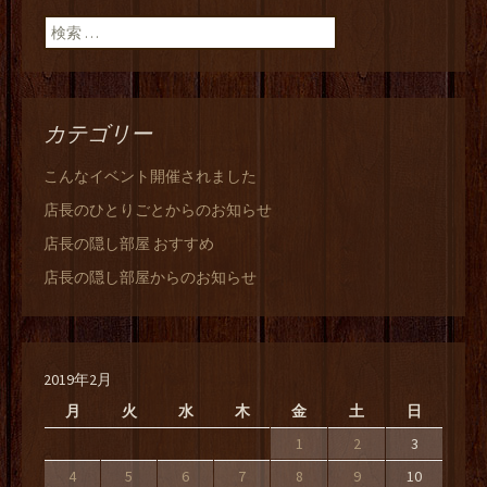
ン
検索:
カテゴリー
こんなイベント開催されました
店長のひとりごとからのお知らせ
店長の隠し部屋 おすすめ
店長の隠し部屋からのお知らせ
2019年2月
月
火
水
木
金
土
日
1
2
3
4
5
6
7
8
9
10