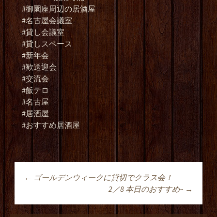
#御園座周辺の居酒屋
#名古屋会議室
#貸し会議室
#貸しスペース
#新年会
#歓送迎会
#交流会
#飯テロ
#名古屋
#居酒屋
#おすすめ居酒屋
←
ゴールデンウィークに貸切でクラス会！
投稿ナビゲーショ
2／8 本日のおすすめ~
→