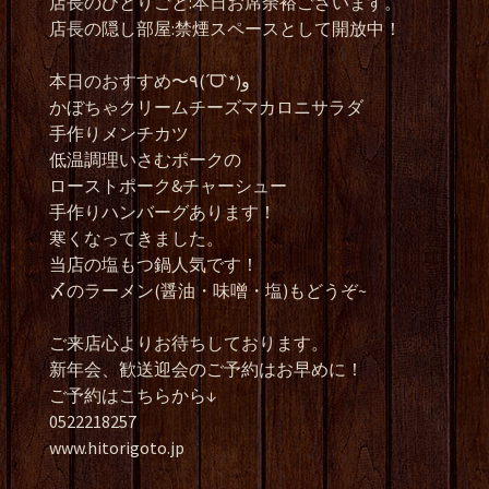
店長のひとりごと:本日お席余裕ございます。
店長の隠し部屋:禁煙スペースとして開放中！
本日のおすすめ〜٩(ˊᗜˋ*)و
かぼちゃクリームチーズマカロニサラダ
手作りメンチカツ
低温調理いさむポークの
ローストポーク&チャーシュー
手作りハンバーグあります！
寒くなってきました。
当店の塩もつ鍋人気です！
〆のラーメン(醤油・味噌・塩)もどうぞ~
ご来店心よりお待ちしております。
新年会、歓送迎会のご予約はお早めに！
ご予約はこちらから↓
0522218257
www.hitorigoto.jp