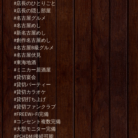
#店長のひとりごと
#店長の隠し部屋
#名古屋グルメ
#名古屋めし
#新名古屋めし
#創作名古屋めし
#名古屋B級グルメ
#名古屋伏見
#東海地酒
#ミニカー居酒屋
#貸切宴会
#貸切パーティー
#貸切カラオケ
#貸切打ち上げ
#貸切ファンクラブ
#FREEWi−Fi完備
#コンセント複数完備
#大型モニター完備
#PCHDMI接続可能