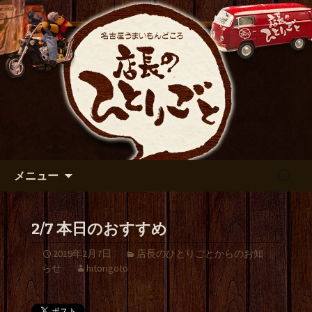
出張や観光に名古屋めしがおすすめで
す
名古屋市伏見の居酒屋【店長の
ひとりごと】のブログ
コンテンツへ移動
検
メニュー
索:
2/7 本日のおすすめ
2019年2月7日
店長のひとりごとからのお知
らせ
hitorigoto