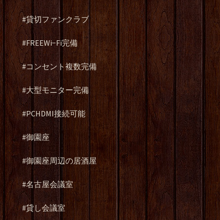
#貸切ファンクラブ
#FREEWi−Fi完備
#コンセント複数完備
#大型モニター完備
#PCHDMI接続可能
#御園座
#御園座周辺の居酒屋
#名古屋会議室
#貸し会議室