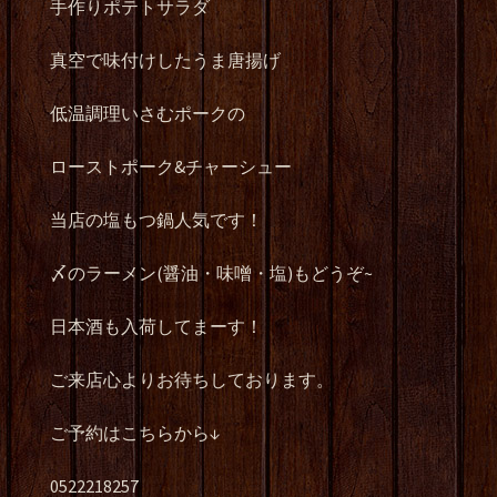
手作りポテトサラダ
真空で味付けしたうま唐揚げ
低温調理いさむポークの
ローストポーク&チャーシュー
当店の塩もつ鍋人気です！
〆のラーメン(醤油・味噌・塩)もどうぞ~
日本酒も入荷してまーす！
ご来店心よりお待ちしております。
ご予約はこちらから↓
0522218257