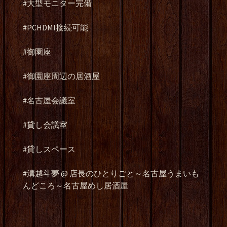
#大型モニター完備
#PCHDMI接続可能
#御園座
#御園座周辺の居酒屋
#名古屋会議室
#貸し会議室
#貸しスペース
#溝越斗夢 @ 店長のひとりごと～名古屋うまいも
んどころ～名古屋めし居酒屋