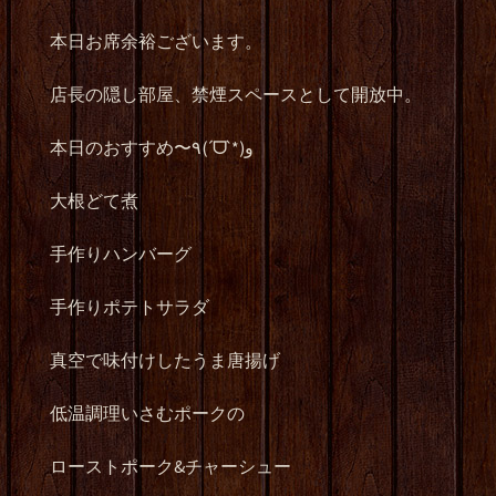
本日お席余裕ございます。
店長の隠し部屋、禁煙スペースとして開放中。
本日のおすすめ〜٩(ˊᗜˋ*)و
大根どて煮
手作りハンバーグ
手作りポテトサラダ
真空で味付けしたうま唐揚げ
低温調理いさむポークの
ローストポーク&チャーシュー