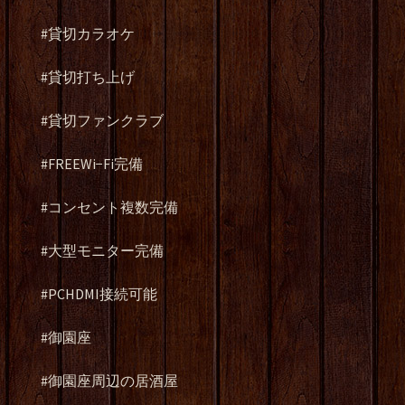
#貸切カラオケ
#貸切打ち上げ
#貸切ファンクラブ
#FREEWi−Fi完備
#コンセント複数完備
#大型モニター完備
#PCHDMI接続可能
#御園座
#御園座周辺の居酒屋