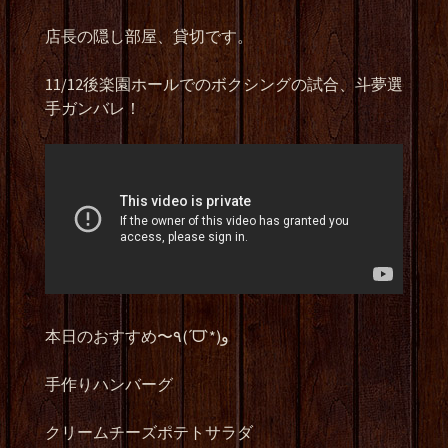
店長の隠し部屋、貸切です。
11/12後楽園ホールでのボクシングの試合、斗夢選
手ガンバレ！
本日のおすすめ〜٩(ˊᗜˋ*)و
手作りハンバーグ
クリームチーズポテトサラダ