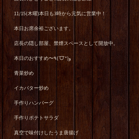
11/15(木曜)本日も3時から元気に営業中！
本日お席余裕ございます。
店長の隠し部屋、禁煙スペースとして開放中。
本日のおすすめ〜٩(ˊᗜˋ*)و
青菜炒め
イカバター炒め
手作りハンバーグ
手作りポテトサラダ
真空で味付けしたうま唐揚げ