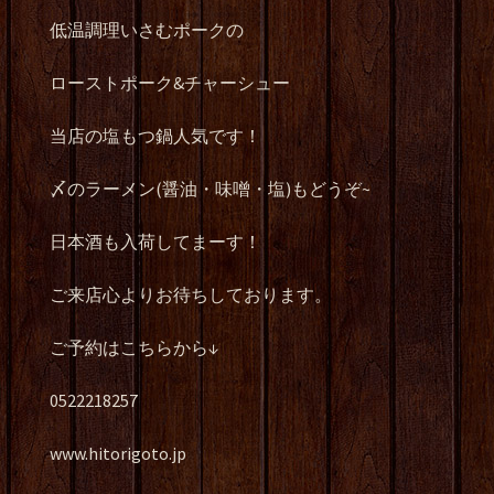
低温調理いさむポークの
ローストポーク&チャーシュー
当店の塩もつ鍋人気です！
〆のラーメン(醤油・味噌・塩)もどうぞ~
日本酒も入荷してまーす！
ご来店心よりお待ちしております。
ご予約はこちらから↓
0522218257
www.hitorigoto.jp