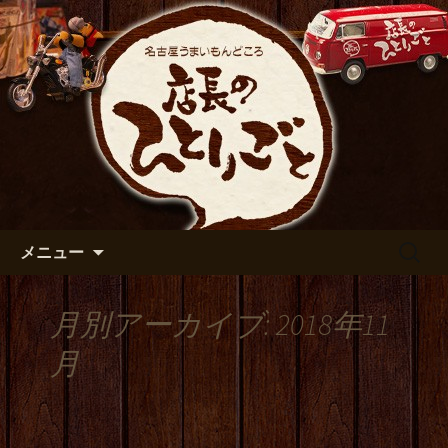
出張や観光に名古屋めしがおすすめで
す
名古屋市伏見の居酒屋【店長の
ひとりごと】のブログ
コンテンツへ移動
検
メニュー
索:
月別アーカイブ: 2018年11
月