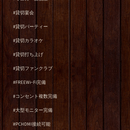
#貸切宴会
#貸切パーティー
#貸切カラオケ
#貸切打ち上げ
#貸切ファンクラブ
#FREEWi−Fi完備
#コンセント複数完備
#大型モニター完備
#PCHDMI接続可能