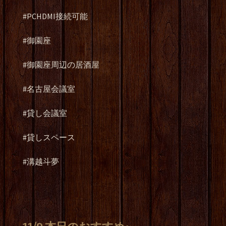
#PCHDMI接続可能
#御園座
#御園座周辺の居酒屋
#名古屋会議室
#貸し会議室
#貸しスペース
#溝越斗夢