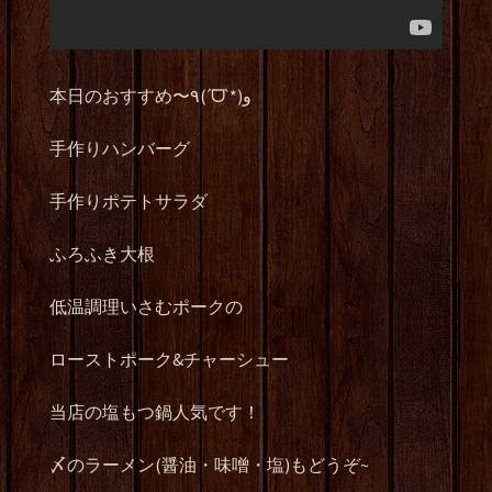
本日のおすすめ〜٩(ˊᗜˋ*)و
手作りハンバーグ
手作りポテトサラダ
ふろふき大根
低温調理いさむポークの
ローストポーク&チャーシュー
当店の塩もつ鍋人気です！
〆のラーメン(醤油・味噌・塩)もどうぞ~