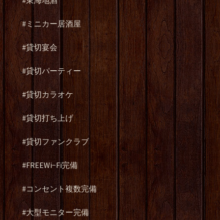
#東海地酒
#ミニカー居酒屋
#貸切宴会
#貸切パーティー
#貸切カラオケ
#貸切打ち上げ
#貸切ファンクラブ
#FREEWi−Fi完備
#コンセント複数完備
#大型モニター完備