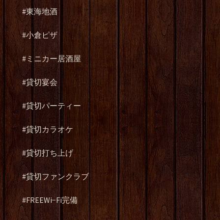
#東海地酒
#小倉ピザ
#ミニカー居酒屋
#貸切宴会
#貸切パーティー
#貸切カラオケ
#貸切打ち上げ
#貸切ファンクラブ
#FREEWi−Fi完備