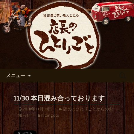
出張や観光に名古屋めしがおすすめで
す
名古屋市伏見の居酒屋【店長の
ひとりごと】のブログ
コンテンツへ移動
検
メニュー
索:
11/30 本日混み合っております
2018年11月30日
店長のひとりごとからのお
知らせ
hitorigoto