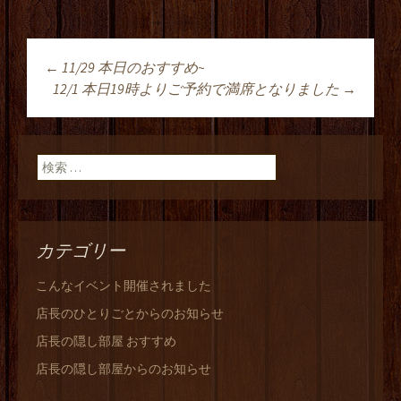
←
11/29 本日のおすすめ~
投稿ナビゲーショ
12/1 本日19時よりご予約で満席となりました
→
ン
検索:
カテゴリー
こんなイベント開催されました
店長のひとりごとからのお知らせ
店長の隠し部屋 おすすめ
店長の隠し部屋からのお知らせ