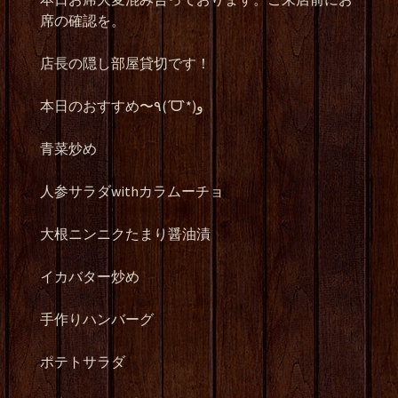
席の確認を。
店長の隠し部屋貸切です！
本日のおすすめ〜٩(ˊᗜˋ*)و
青菜炒め
人参サラダwithカラムーチョ
大根ニンニクたまり醤油漬
イカバター炒め
手作りハンバーグ
ポテトサラダ