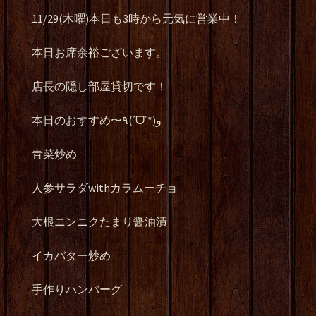
11/29(木曜)本日も3時から元気に営業中！
本日お席余裕ございます。
店長の隠し部屋貸切です！
本日のおすすめ〜٩(ˊᗜˋ*)و
青菜炒め
人参サラダwithカラムーチョ
大根ニンニクたまり醤油漬
イカバター炒め
手作りハンバーグ