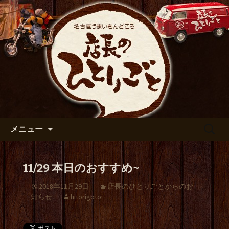
出張や観光に名古屋めしがおすすめで
す
名古屋市伏見の居酒屋【店長の
ひとりごと】のブログ
コンテンツへ移動
検
メニュー
索:
11/29 本日のおすすめ~
2018年11月29日
店長のひとりごとからのお
知らせ
hitorigoto