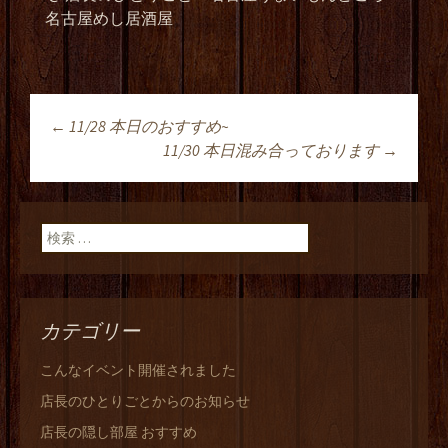
名古屋めし居酒屋
←
11/28 本日のおすすめ~
投稿ナビゲーショ
11/30 本日混み合っております
→
ン
検索:
カテゴリー
こんなイベント開催されました
店長のひとりごとからのお知らせ
店長の隠し部屋 おすすめ