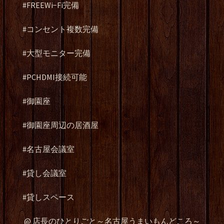
#FREEWi−Fi完備
#コンセント複数完備
#大型モニター完備
#PCHDMI接続可能
#御園座
#御園座周辺の居酒屋
#名古屋会議室
#貸し会議室
#貸しスペース
@ 店長のひとりごと～名古屋うまいもんどころ～