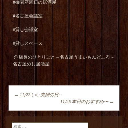
#御園座周辺の居酒屋
#名古屋会議室
#貸し会議室
#貸しスペース
@ 店長のひとりごと～名古屋うまいもんどころ～
名古屋めし居酒屋
←
11/22 いい夫婦の日~
投稿ナビゲーショ
11/26 本日のおすすめ〜
→
ン
検索: