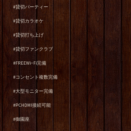
#貸切パーティー
#貸切カラオケ
#貸切打ち上げ
#貸切ファンクラブ
#FREEWi−Fi完備
#コンセント複数完備
#大型モニター完備
#PCHDMI接続可能
#御園座