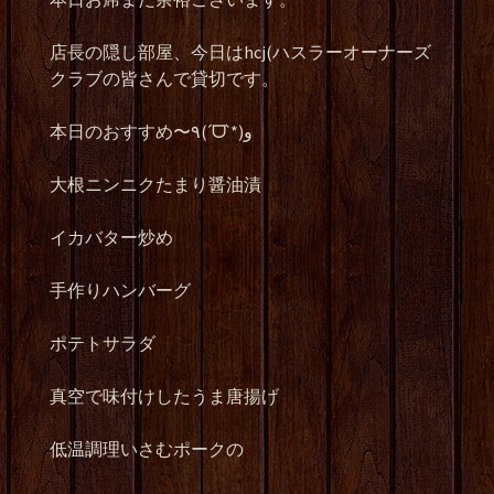
店長の隠し部屋、今日はhcj(ハスラーオーナーズ
クラブの皆さんで貸切です。
本日のおすすめ〜٩(ˊᗜˋ*)و
大根ニンニクたまり醤油漬
イカバター炒め
手作りハンバーグ
ポテトサラダ
真空で味付けしたうま唐揚げ
低温調理いさむポークの