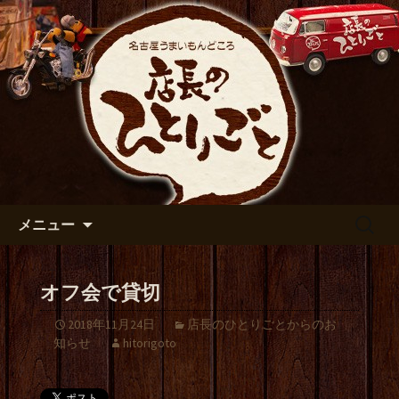
出張や観光に名古屋めしがおすすめで
す
名古屋市伏見の居酒屋【店長の
ひとりごと】のブログ
コンテンツへ移動
検
メニュー
索:
オフ会で貸切
2018年11月24日
店長のひとりごとからのお
知らせ
hitorigoto