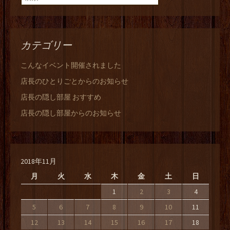
カテゴリー
こんなイベント開催されました
店長のひとりごとからのお知らせ
店長の隠し部屋 おすすめ
店長の隠し部屋からのお知らせ
2018年11月
月
火
水
木
金
土
日
1
2
3
4
5
6
7
8
9
10
11
12
13
14
15
16
17
18